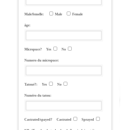
Male/femelle:
Male
Female
âge:
Micropuce?
Yes
No
Numero du micropuce:
Tatoué?:
Yes
No
Numéro du tatou:
Castrated/spayed?
Castrated
Sprayed