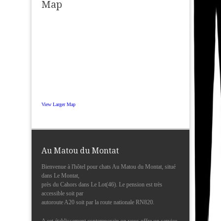
Map
View Larger Map
Au Matou du Montat
Bienvenue à l'hôtel pour chats Au Matou du Montat, situé
dans Le Montat,
près du Cahors dans Le Lot(46). Le pension est très
accessible soit par
autoroute A20 soit par la route nationale RN820.