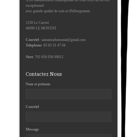
A cet établissement contemporain on vous offre un service
exceptionnel
avec grande qualité de soin et d'hébergement.
1250 Le Carriol
46090 LE MONTAT
Courriel
: aumatoudumontat@gmail.com
Telephone
: 05 65 31 47 04
Siret
: 792 656 936 00012
Contactez Nous
Nom et prénom
Courriel
Message