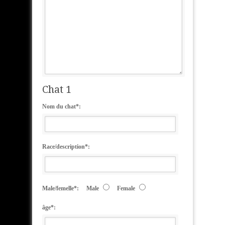
Chat 1
Nom du chat*:
Race/description*:
Male/femelle*:
Male
Female
âge*: