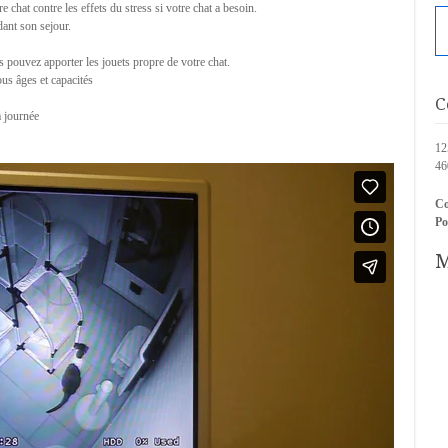
 chat contre les effets du stress si votre chat a besoin.
nt son sejour.
us pouvez apporter les jouets propre de votre chat.
us âges et capacités
C
a journée
12
4
Co
Po