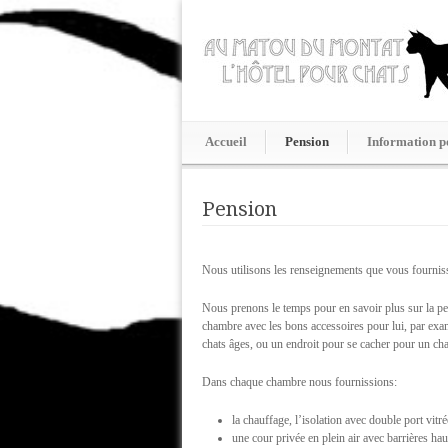
Accueil
Pension
Information p
Pension
Nous utilisons les renseignements que vous fournisse
Nous prenons le temps pour en savoir plus sur la per
chambre avec les bons accessoires pour lui, par exam
chats âges, ou un endroit pour se cacher pour un cha
Dans chaque chambre nous fournissions:
la chauffage, l’isolation avec double port vitré
une cour privée en plein air avec barrières hau