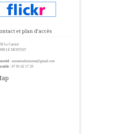
ontact et plan d’accès
50 Le Carriol
6090 LE MONTAT
urriel
: aumatoudumontat@gmail.com
rtable
: 07 81 62 17 29
Map