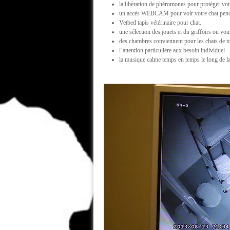
la libération de phéromones pour protéger votre
un accès WEBCAM pour voir votre chat penda
Vetbed tapis vétérinaire pour chat.
une sélection des jouets et du griffoirs ou vo
des chambres conviennent pour les chats de to
l’attention particulière aux besoin individuel
la musique calme temps en temps le long de l